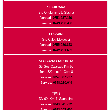
SLATIOARA
Str. Oltului nr. 59, Slatina
Vanzari:
0751.237.156
Service:
0749.208.468
FOCSANI
Str. Calea Moldovei
Vanzari:
0755.086.643
Service:
0742.281.639
SLOBOZIA / IALOMITA
Str Sos Calarasi, Km 93
Tarla 822, Lot 1, Corp 8
Vanzari:
0757 087 787
Service:
0748.230.049
TIMIS
DN 69, Km 4, Sanandrei
Vanzari:
0749.041.702
Service:
0753.207.490