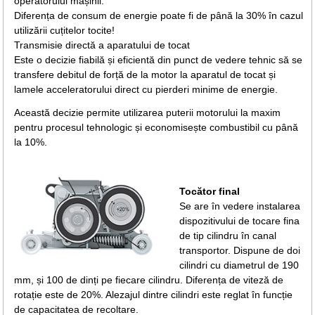
operatorului mașinii.
Diferența de consum de energie poate fi de până la 30% în cazul
utilizării cuțitelor tocite!
Transmisie directă a aparatului de tocat
Este o decizie fiabilă și eficientă din punct de vedere tehnic să se
transfere debitul de forță de la motor la aparatul de tocat și
lamele acceleratorului direct cu pierderi minime de energie.
Această decizie permite utilizarea puterii motorului la maxim
pentru procesul tehnologic și economisește combustibil cu până
la 10%.
Tocător final
Se are în vedere instalarea
dispozitivului de tocare fina
de tip cilindru în canal
transportor. Dispune de doi
cilindri cu diametrul de 190
mm, și 100 de dinți pe fiecare cilindru. Diferența de viteză de
rotație este de 20%. Alezajul dintre cilindri este reglat în funcție
de capacitatea de recoltare.