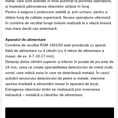
metal, care sunt activate în mod automat la pornirea operațiunii,
și împiedică pătrunderea obiectelor străine în furaj.
Pentru a asigura o prelucrare stabilă și, prin urmare, pentru a
obține furaj de calitate superioară, fiecare operațiune ulterioară
în combina de recoltat furaje trebuie realizată la o viteză lineară
mai mare decât cea anterioară.
Aparatul de alimentare
Combina de recoltat RSM 1401/03 este prevăzută cu aparat
fiabil de alimentare cu 4 cilindri (cu 4 viteze de alimentare a
masei, de ex. 4-7-10-17 mm).
Distanța dintre cilindrii superior și inferior în poziție de jos este de
24 mm, ceea ce crește operabilitatea detectorului de metal multi-
zonal, care indică zona în care se detectează metalul. În cazul
activării senzorului detectorului de pietre și metale, intervine
oprirea imediată a alimentării mesei în aparatul de tocat.
Extragerea obiectului străin se realizează prin inversarea
hidraulică – metalică a cilindrilor de alimentare.