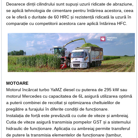
Deoarece dinții cilindrului sunt supuși uzurii ridicate de abraziune,
se aplică tehnologia de cimentare pentru întărirea acestora, ceea
ce le oferă o duritate de 60 HRC și rezistență ridicată la uzură în
comparație cu competitorii acestora care aplică întărirea HFC.
MOTOARE
Motorul încărcat turbo YaMZ diesel cu puterea de 295 kW sau
motorul Mercedes cu capacitatea de 6L asigură utilizarea optimă
a puterii combinei de recoltat și optimizarea cheltuielilor de
pregătire a furajului în diferite condiții de funcționare.
Instalația de forță este prevăzută cu cutie de viteze și ambreiaj.
Cutia de viteze asigură transmisia pompelor GST și a sistemului
hidraulic de funcționare. Aplicația cu ambreiaj permite transferul
de putere la transmisia elementelor de funcționare (tambur,