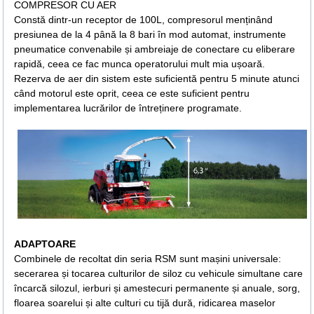
COMPRESOR CU AER
Constă dintr-un receptor de 100L, compresorul menținând
presiunea de la 4 până la 8 bari în mod automat, instrumente
pneumatice convenabile și ambreiaje de conectare cu eliberare
rapidă, ceea ce fac munca operatorului mult mia ușoară.
Rezerva de aer din sistem este suficientă pentru 5 minute atunci
când motorul este oprit, ceea ce este suficient pentru
implementarea lucrărilor de întreținere programate.
ADAPTOARE
Combinele de recoltat din seria RSM sunt mașini universale:
secerarea și tocarea culturilor de siloz cu vehicule simultane care
încarcă silozul, ierburi și amestecuri permanente și anuale, sorg,
floarea soarelui și alte culturi cu tijă dură, ridicarea maselor