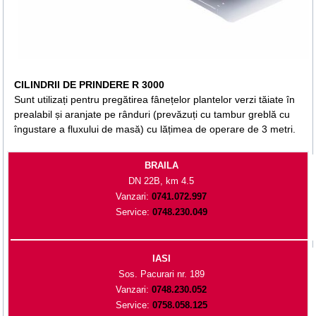
CILINDRII DE PRINDERE R 3000
Sunt utilizați pentru pregătirea fânețelor plantelor verzi tăiate în
prealabil și aranjate pe rânduri (prevăzuți cu tambur greblă cu
îngustare a fluxului de masă) cu lățimea de operare de 3 metri.
BRAILA
DN 22B, km 4.5
Vanzari:
0741.072.997
Service:
0748.230.049
IASI
Sos. Pacurari nr. 189
Vanzari:
0748.230.052
Service:
0758.058.125