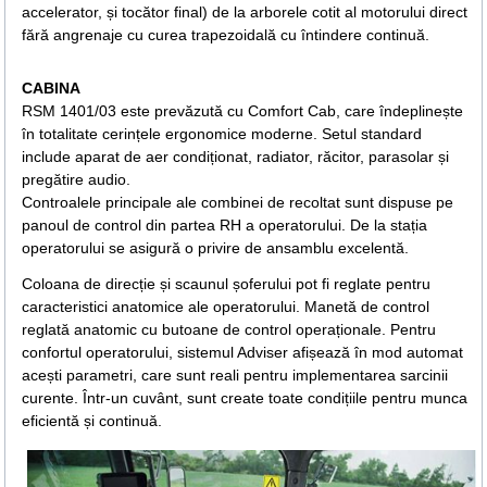
accelerator, și tocător final) de la arborele cotit al motorului direct
fără angrenaje cu curea trapezoidală cu întindere continuă.
CABINA
RSM 1401/03 este prevăzută cu Comfort Cab, care îndeplinește
în totalitate cerințele ergonomice moderne. Setul standard
include aparat de aer condiționat, radiator, răcitor, parasolar și
pregătire audio.
Controalele principale ale combinei de recoltat sunt dispuse pe
panoul de control din partea RH a operatorului. De la stația
operatorului se asigură o privire de ansamblu excelentă.
Coloana de direcție și scaunul șoferului pot fi reglate pentru
caracteristici anatomice ale operatorului. Manetă de control
reglată anatomic cu butoane de control operaționale. Pentru
confortul operatorului, sistemul Adviser afișează în mod automat
acești parametri, care sunt reali pentru implementarea sarcinii
curente. Într-un cuvânt, sunt create toate condițiile pentru munca
eficientă și continuă.