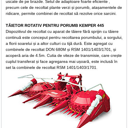
uscate de pe brazde. Setul de adaptoare foarte eficiente ,
precum cele de recoltat plante verzi și porumb, atașamentele de
ridicare, permite combinei de recoltat să rezolve orice sarcini.
TĂIETOR ROTATIV PENTRU PORUMB KEMPER 445
Dispozitivul de recoltat cu aparat de tăiere fără sprijin cu tăiere
continuă este conceput pentru recoltarea porumbului, a sorgului,
a florii soarelui și a altor culturi cu tijă dură. Este agregat cu
combinele de recoltat DON 680М și RSM 1401/1403/1701, și
acoperă aria de 4.5m. Cutia de viteze de transmisie, care crește
cuplul transferat și face agregarea mai ușoară, este inclusă în
set la combinele de recoltat RSM 1401/1403/1701.