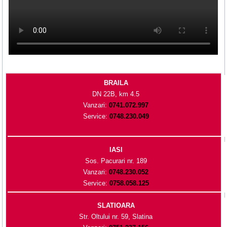
BRAILA
DN 22B, km 4.5
Vanzari:
0741.072.997
Service:
0748.230.049
IASI
Sos. Pacurari nr. 189
Vanzari:
0748.230.052
Service:
0758.058.125
SLATIOARA
Str. Oltului nr. 59, Slatina