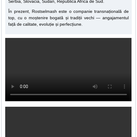
Serbia, Slovacia, Sudan, Republica Africa de Sud.
În prezent, Rostselmash este o companie transnațională de
top, cu o moștenire bogată și tradiții vechi — angajamentul
față de calitate, evoluție și perfecțiune.