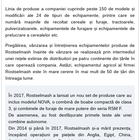
Linia de produse a companiei cuprinde peste 150 de modele și
modificări ale 24 de tipuri de echipamente, printre care se
numără mașinile de recoltat cereale și furaje, tractoarele,
pulverizatoarele, echipamentele de furajare și echipamentele de
prelucrare a cerealelor etc.
Pregătirea, vânzarea și întreținerea echipamentelor produse de
Rostselmash înainte de vânzare se realizează prin intermediul
unei rețele extinse de distribuitori pe patru continente din țările în
care operează compania. Astăzi, echipamentul agricol al firmei
Rostselmash este în mare cerere în mai mult de 50 de țări din
întreaga lume.
În 2017, Rostselmash a lansat un nou set de produse care au
inclus modelul NOVA, o combină de boabe compactă de clasa
3, și combinele de furaje de mare putere din seria RSM F.
De asemenea, au fost desfășurate primele teste ale unei
combine autonome.
Din 2014 și până în 2017, Rostselmash și-a mărit prezența,
începând operațiuni pe piețele din Anglia, Egipt, China,