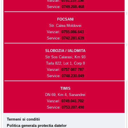
Vanzari:
0751.237.156
Service:
0749.208.468
FOCSANI
Str. Calea Moldovei
Vanzari:
0755.086.643
Service:
0742.281.639
SLOBOZIA / IALOMITA
Str Sos Calarasi, Km 93
Tarla 822, Lot 1, Corp 8
Vanzari:
0757 087 787
Service:
0748.230.049
TIMIS
DN 69, Km 4, Sanandrei
Vanzari:
0749.041.702
Service:
0753.207.490
Termeni si conditii
Politica generala protectia datelor